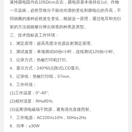
液挎膜电阻均在105Ω/cm左右，膜电容基本保持在1uf。作物
一旦染病，必然导致分子振动光谱的变化和膜电位的升高，不
同病菌的接种必然发生变化，根据这一原理，通过电导和光衍
射的方法就能够分辨出病害的种类及类型。
三、技术指标及工作环境：
1、测定原理：超高亮度冷光源反射测定原理。
2、测试速度：单项测试60份/小时，连续测试120份/小时。
3、记录方式：热敏打印机打印。
4、显示方式：240*60点阵式LCD显示。
5、记录纸：热敏打印纸，57mm。
6、工作环境：
(1)工作温度：0°-40°;
(2)相对湿度：RH≤85%;
(3)远离强电磁场干扰源，避免强光直接照射。
7、工作电源：AC220V±10%，50Hz±2Hz
8、功率：≤30W