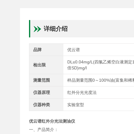
详细介绍
品牌
优云谱
DL≤0.04mg/L(四氯乙烯空白液测定
检出限
倍SD)mg/l
测量范围
样品测量范围0～100%油(富集和稀释
仪器原理
红外分光光度法
仪器种类
实验室型
优云谱
红外分光法测油仪
一、产品简介：