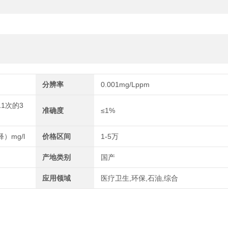
分辨率
0.001mg/Lppm
11次的3
准确度
≤1%
）mg/l
价格区间
1-5万
产地类别
国产
应用领域
医疗卫生,环保,石油,综合