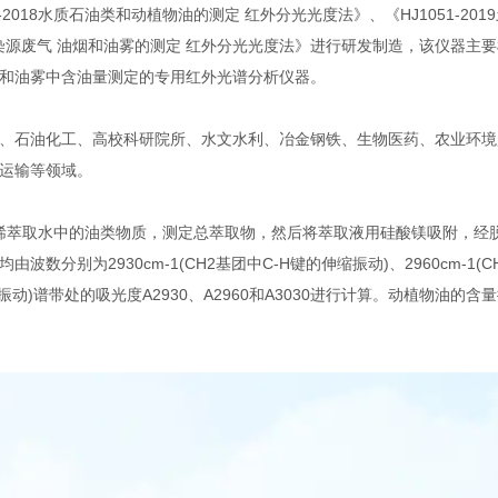
2018水质石油类和动植物油的测定 红外分光光度法》、《HJ1051-201
固定污染源废气 油烟和油雾的测定 红外分光光度法》进行研发制造，该仪器主
和油雾中含油量测定的专用红外光谱分析仪器。
、石油化工、高校科研院所、水文水利、冶金钢铁、生物医药、农业环境
运输等领域。
四氯乙烯萃取水中的油类物质，测定总萃取物，然后将萃取液用硅酸镁吸附，经
别为2930cm-1(CH2基团中C-H键的伸缩振动)、2960cm-1(C
伸缩振动)谱带处的吸光度A2930、A2960和A3030进行计算。动植物油的含