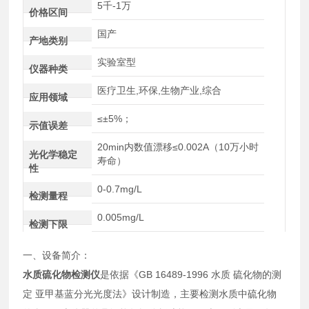
5千-1万
价格区间
国产
产地类别
实验室型
仪器种类
医疗卫生,环保,生物产业,综合
应用领域
≤±5%；
示值误差
20min内数值漂移≤0.002A（10万小时
光化学稳定
寿命）
性
0-0.7mg/L
检测量程
0.005mg/L
检测下限
一、设备简介：
水质硫化物检测仪
是依据《GB 16489-1996 水质 硫化物的测
定 亚甲基蓝分光光度法》设计制造，主要检测水质中硫化物