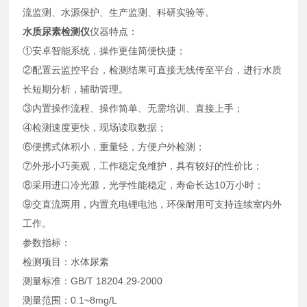
流监测、水源保护、生产监测、科研实验等。
水质尿素检测仪
仪器特点：
①安卓智能系统，操作更佳简便快捷；
②配置云监控平台，检测结果可直接无线传至平台，进行水质
长短期分析，辅助管理。
③内置操作流程、操作简单、无需培训、直接上手；
④检测速度更快，现场读取数据；
⑥便携式体积小，重量轻，方便户外检测；
⑦外形小巧美观，工作稳定免维护，具有较好的性价比；
⑧采用进口冷光源，光学性能稳定，寿命长达10万小时；
⑨交直流两用，内置充电锂电池，环保耐用可支持连续室内外
工作。
参数指标：
检测项目：水体尿素
测量标准：GB/T 18204.29-2000
测量范围：0.1~8mg/L