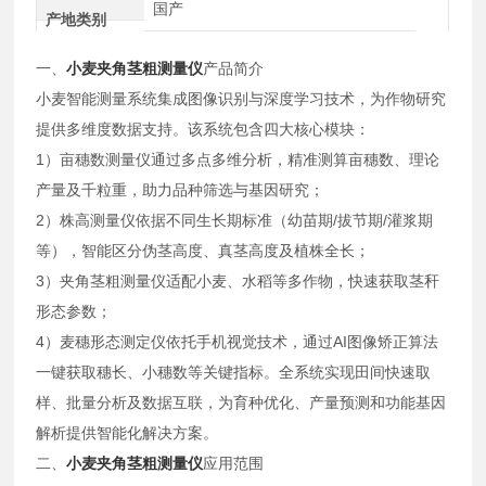
国产
产地类别
一、
小麦夹角茎粗测量仪
产品简介
小麦智能测量系统集成图像识别与深度学习技术，为作物研究
提供多维度数据支持。该系统包含四大核心模块：
1）亩穗数测量仪通过多点多维分析，精准测算亩穗数、理论
产量及千粒重，助力品种筛选与基因研究；
2）株高测量仪依据不同生长期标准（幼苗期/拔节期/灌浆期
等），智能区分伪茎高度、真茎高度及植株全长；
3）夹角茎粗测量仪适配小麦、水稻等多作物，快速获取茎秆
形态参数；
4）麦穗形态测定仪依托手机视觉技术，通过AI图像矫正算法
一键获取穗长、小穗数等关键指标。全系统实现田间快速取
样、批量分析及数据互联，为育种优化、产量预测和功能基因
解析提供智能化解决方案。
二、
小麦夹角茎粗测量仪
应用范围