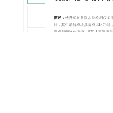
描述：
便携式多参数水质检测仪采用
计，其中消解模块具备双温区功能
安卓智能操作系统，8英寸高清液
池，便携多参数水质检测仪具有性
特点。
厂商性质
生产厂家
产品咨询