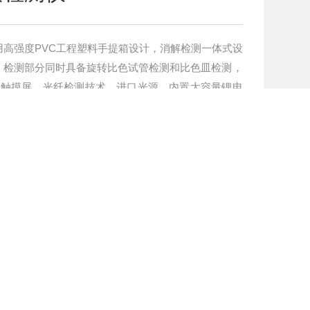
高强度PVC工程塑料手提箱设计，消解检测一体式设
，检测部分同时具备旋转比色试管检测和比色皿检测，
晶触摸屏，光纤检测技术，进口光源，内置大容量锂电
能稳定、测量准确、测定范围广、功能*、操作简单等
更新时间
访问量
2026-04-08
605
联系我们