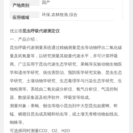
国产
产地类别
环保,农林牧渔,综合
应用领域
优云谱
昆虫呼吸代谢测定仪
一、产品介绍：
昆虫呼吸代谢测量系统通过精确测量昆虫等动物呼出二氧化碳
量及耗氧量等，以研究测量其能量代谢水平，并可计算呼吸
商。广泛应用于昆虫代谢生态学研究、果蝇等实验动物生物医
学和遗传学研究、病虫害防治、预防医学研究实验、昆虫生态
学研究、土壤动物学研究、生态毒理学与污染生态学研究、生
物检测等。系统由二氧化碳分析仪、氧气分析仪、气流控制
器、数据采集器及程序软件、呼吸室等组成。
测量对象：果蝇、蚜虫等细小昆虫到中大型昆虫如蜜蜂、蚱
蜢、鳞翅目昆虫或其蛹和幼虫等，或土壤无脊椎动物如线虫、
蜘蛛等。
可选择同时测量CO2、O2、H2O