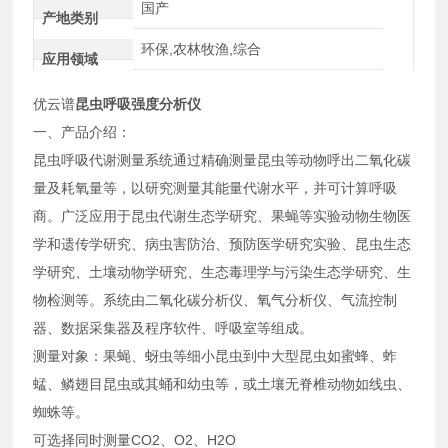
国产
产地类别
环保,农林牧渔,综合
应用领域
优云谱
昆虫呼吸强度分析仪
一、产品介绍：
昆虫呼吸代谢测量系统通过精确测量昆虫等动物呼出二氧化碳
量及耗氧量等，以研究测量其能量代谢水平，并可计算呼吸
商。广泛应用于昆虫代谢生态学研究、果蝇等实验动物生物医
学和遗传学研究、病虫害防治、预防医学研究实验、昆虫生态
学研究、土壤动物学研究、生态毒理学与污染生态学研究、生
物检测等。系统由二氧化碳分析仪、氧气分析仪、气流控制
器、数据采集器及程序软件、呼吸室等组成。
测量对象：果蝇、蚜虫等细小昆虫到中大型昆虫如蜜蜂、蚱
蜢、鳞翅目昆虫或其蛹和幼虫等，或土壤无脊椎动物如线虫、
蜘蛛等。
可选择同时测量CO2、O2、H2O