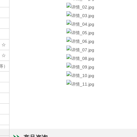
 ☆
 ☆
入等）