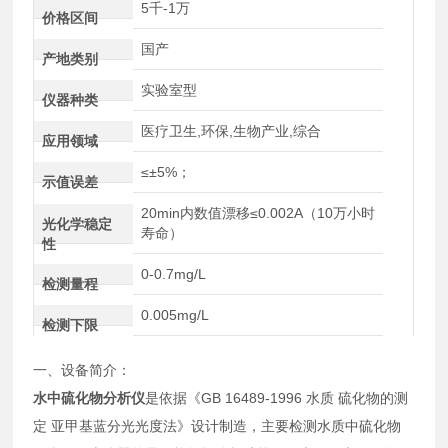
5千-1万
价格区间
国产
产地类别
实验室型
仪器种类
医疗卫生,环保,生物产业,综合
应用领域
≤±5%；
示值误差
20min内数值漂移≤0.002A（10万小时
光化学稳定
寿命）
性
0-0.7mg/L
检测量程
0.005mg/L
检测下限
一、设备简介：
水中硫化物分析仪
是依据《GB 16489-1996 水质 硫化物的测
定 亚甲基蓝分光光度法》设计制造，主要检测水质中硫化物