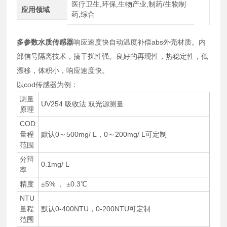
医疗卫生,环保,生物产业,制药/生物制
应用领域
药,综合
多参数水质传感器
响应速度快自动温度补偿abs外壳材质。内
部信号隔离技术，搞干扰性强。良好的再现性，热稳定性，低
漂移，体积小，响应速度快。
以cod传感器为例：
测量
UV254 吸收法 双光源测量
原理
COD
量程
默认0～500mg/ L，0～200mg/ L可定制
范围
分辩
0.1mg/ L
率
精度
±5% ， ±0.3℃
NTU
量程
默认0-400NTU，0-200NTU可定制
范围