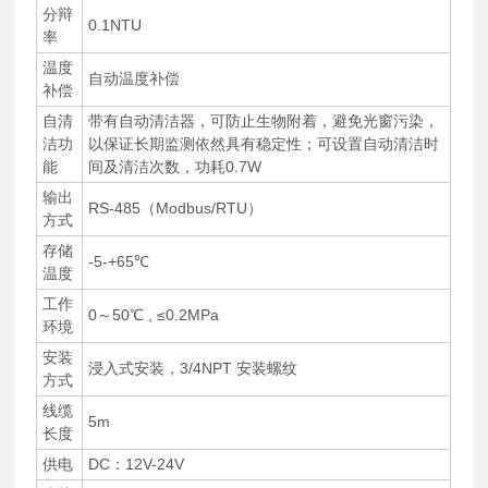
分辩
0.1NTU
率
温度
自动温度补偿
补偿
自清
带有自动清洁器，可防止生物附着，避免光窗污染，
洁功
以保证长期监测依然具有稳定性；可设置自动清洁时
能
间及清洁次数，功耗0.7W
输出
RS-485（Modbus/RTU）
方式
存储
-5-+65℃
温度
工作
0～50℃ , ≤0.2MPa
环境
安装
浸入式安装，3/4NPT 安装螺纹
方式
线缆
5m
长度
供电
DC：12V-24V