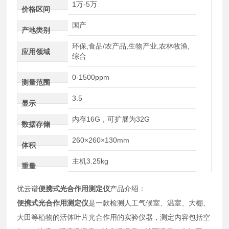
1万-5万
价格区间
国产
产地类别
环保,食品/农产品,生物产业,农林牧渔,
应用领域
综合
0-1500ppm
测量范围
3.5
显示
内存16G，可扩展为32G
数据存储
260×260×130mm
体积
主机3.25kg
重量
优云谱
便携式光合作用测定仪
产品介绍：
便携式光合作用测定仪
是一款检测人工气候室、温室、大棚、
大田等植物的活体叶片光合作用的实验仪器，测定内容包括空