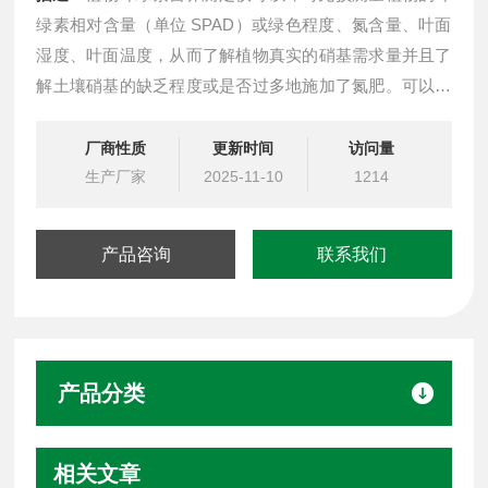
绿素相对含量（单位 SPAD）或绿色程度、氮含量、叶面
湿度、叶面温度，从而了解植物真实的硝基需求量并且了
解土壤硝基的缺乏程度或是否过多地施加了氮肥。可以通
过此款仪器来增加氮肥的利用率，并可保护环境。可广泛
应用于农林相关科研单位和高校对植物生理指标的研究和
厂商性质
更新时间
访问量
农业生产的指导。
生产厂家
2025-11-10
1214
产品咨询
联系我们
产品分类
相关文章