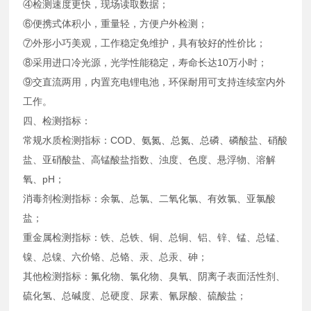
④检测速度更快，现场读取数据；
⑥便携式体积小，重量轻，方便户外检测；
⑦外形小巧美观，工作稳定免维护，具有较好的性价比；
⑧采用进口冷光源，光学性能稳定，寿命长达10万小时；
⑨交直流两用，内置充电锂电池，环保耐用可支持连续室内外
工作。
四、检测指标：
常规水质检测指标：COD、氨氮、总氮、总磷、磷酸盐、硝酸
盐、亚硝酸盐、高锰酸盐指数、浊度、色度、悬浮物、溶解
氧、pH；
消毒剂检测指标：余氯、总氯、二氧化氯、有效氯、亚氯酸
盐；
重金属检测指标：铁、总铁、铜、总铜、铝、锌、锰、总锰、
镍、总镍、六价铬、总铬、汞、总汞、砷；
其他检测指标：氟化物、氯化物、臭氧、阴离子表面活性剂、
硫化氢、总碱度、总硬度、尿素、氰尿酸、硫酸盐；