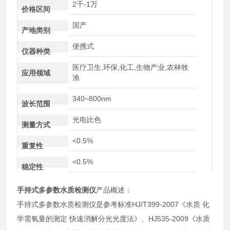
2千-1万
价格区间
国产
产地类别
便携式
仪器种类
医疗卫生,环保,化工,生物产业,农林牧
应用领域
渔
340~800nm
波长范围
光电比色
测量方式
<0.5%
重复性
<0.5%
稳定性
手持式多参数水质检测仪
产品概述：
手持式多参数水质检测仪是参考标准HJ/T399-2007《水质 化
学需氧量的测定 快速消解分光光度法》、HJ535-2009《水质