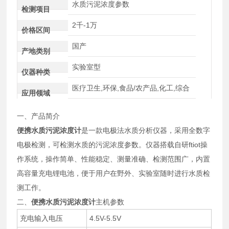
水质污泥浓度参数
检测项目
2千-1万
价格区间
国产
产地类别
实验室型
仪器种类
医疗卫生,环保,食品/农产品,化工,综合
应用领域
一、产品简介
便携水质污泥浓度计
是一款电极法水质分析仪器，采用全数字
电极检测，
可检测水质的污泥浓度参数
。仪器搭载自研
ftiot
操
作系统，操作简单、性能稳定、测量准确、检测范围广，内置
高容量充电锂电池，便于用户在野外、实验室随时进行水质检
测工作。
二、
便携水质污泥浓度计
主机参数
充电输入电压
4.5V-5.5V