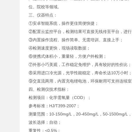
位、院校等领域。
三、仪器特点：
①安卓智能系统，操作更佳简便快捷；
②配置云监控平台，检测结果可直接无线传至平台，进行
③内置操作流程、操作简单、无需培训、直接上手；
④检测速度更快，现场读取数据；
⑥便携式体积小，重量轻，方便户外检测；
⑦外形小巧美观，工作稳定免维护，具有较好的性价比；
⑧采用进口冷光源，光学性能稳定，寿命长达10万小时
⑨交直流两用，内置充电锂电池，环保耐用可支持连续室
四、检测仪技术指标：
检测项目：化学需氧量（COD）；
参考标准：HJ/T399-2007；
测量范围：10-150mg/L，20-450mg/L，50-1500mg/L，
波长选择：自动；
重复性：<0.5%；