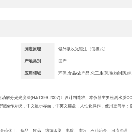
测定原理
紫外吸收光谱法（便携式）
产地类别
国产
应用领域
环保,食品/农产品,化工,制药/生物制药,
消解分光光度法(HJ/T399-2007)》设计制造准。本仪器主要检测水质C
id智能操作系统，中文显示界面，中英文键盘，人性化操作，使用更简单；
医药化工、食品、饮品、纺织印染、电镀、造纸、石油冶金、河流治理、