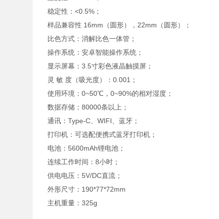
稳定性：<0.5%；
样品兼容性 16mm（圆形），22mm（圆形）；
比色方式：消解比色一体管；
操作系统：安卓智能操作系统；
显示屏幕：3.5寸彩色液晶触摸屏；
灵 敏 度（吸光度）：0.001；
使用环境：0~50℃，0~90%的相对湿度；
数据存储：80000条以上；
通讯：Type-C、WIFI、蓝牙；
打印机：可选配便携式蓝牙打印机；
电池：5600mAh锂电池；
连续工作时间：8小时；
供电电压：5V/DC直流；
外形尺寸：190*77*72mm
主机重量：325g