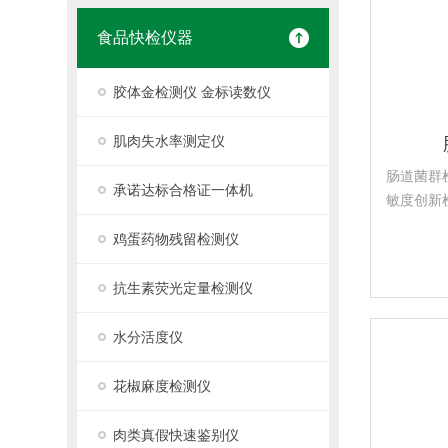
食品快检仪器
胶体金检测仪 金标读数仪
肌肉失水率测定仪
肠道菌群
承诺达标合格证一体机
敏度创新
时间；使
鸡蛋药物残留检测仪
操作简便
系统无害
抗生素荧光定量检测仪
业、日化产
水分活度仪
花椒麻度检测仪
肉类真假快速鉴别仪