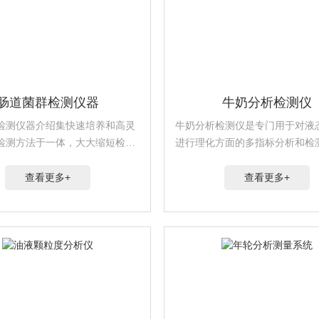
肠道菌群检测仪器
牛奶分析检测仪
检测仪器介绍集快速培养和高灵
牛奶分析检测仪是专门用于对液
检测方法于一体，大大缩短检测
进行理化方面的多指标分析和检
复杂的微生物检测变得简单易行,
设备。它们具有多种功能和参数
，无需任何前处理，全密闭检测
项，以评估乳制品的质量和营养
查看更多+
查看更多+
, 广泛适用于食药系统、食品企
品制...