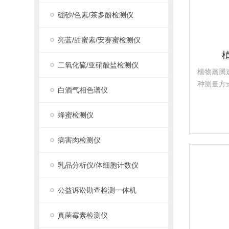
硼砂/色素/茶多酚检测仪
亮蓝/甜蜜素/安赛蜜检测仪
二氧化硫/亚硝酸盐检测仪
植物蒸腾
种测量方
白酒气相色谱仪
因素对叶
复、准确
蜂蜜检测仪
蒸腾速率
度，光合有
病害肉检测仪
乳品分析仪/体细胞计数仪
公益诉讼勘查检测一体机
真菌霉素检测仪