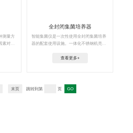
全封闭集菌培养器
种测量方
智能集菌仪是一次性使用全封闭集菌培养
因素对叶
器的配套使用设施。一体化不锈钢机壳设
复、准确
计：全部采用L304卫生级不锈钢，解决了
蒸腾速
无菌室. 微生物室高洁净仪器的要求。
查看更多+
温度，光
末页
跳转到第
页