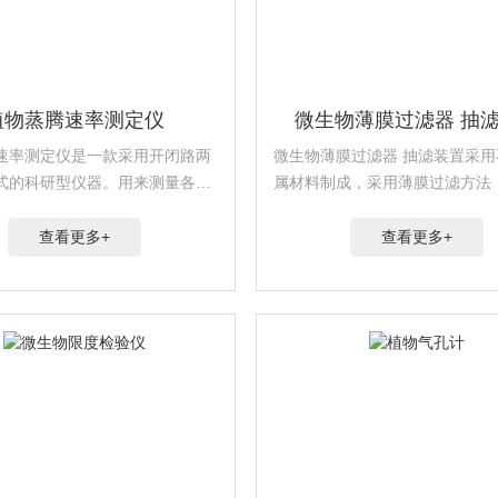
植物蒸腾速率测定仪
微生物薄膜过滤器 抽
速率测定仪是一款采用开闭路两
微生物薄膜过滤器 抽滤装置采
式的科研型仪器。用来测量各种
属材料制成，采用薄膜过滤方法
片气孔行为的影响，可方便、重
抽滤的方式，达到细菌截留的目
地计算出气孔阻抗、气孔导度和
有微孔滤膜与开放式过滤器。
查看更多+
查看更多+
，还可测得空气温湿度，叶面温
效辐射。广...