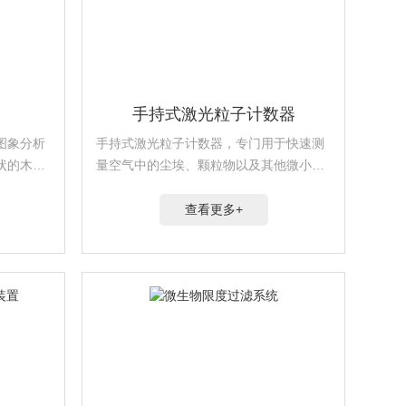
手持式激光粒子计数器
图象分析
手持式激光粒子计数器，专门用于快速测
状的木材
量空气中的尘埃、颗粒物以及其他微小颗
木年轮的
粒的数量和大小分布。这类仪器广泛应用
于多个行业，包括但不限于制药、半导体
查看更多+
制造、医院手术室、无尘车间、空气净化
器效果验证等领域。