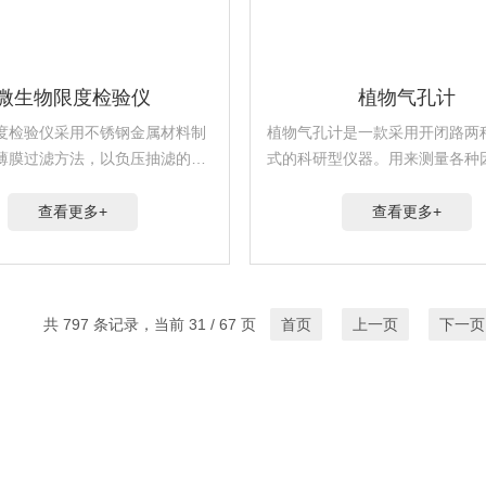
微生物限度检验仪
植物气孔计
度检验仪采用不锈钢金属材料制
植物气孔计是一款采用开闭路两
薄膜过滤方法，以负压抽滤的方
式的科研型仪器。用来测量各种
细菌截留的目的，并配有微孔滤
片气孔行为的影响，可方便、重
式过滤器。
地计算出气孔阻抗、气孔导度和
查看更多+
查看更多+
率，还可测得空气温湿度，叶面
合有效辐射。广泛的应用...
共 797 条记录，当前 31 / 67 页
首页
上一页
下一页