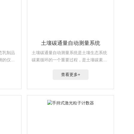
土壤碳通量自动测量系统
态乳制品
土壤碳通量自动测量系统是土壤生态系统
测的仪器
碳素循环的一个重要过程，是土壤碳素同
测量选
化异化平衡作用的结果，也是碳素由陆地
价值。
生态系统返回大气的主要途径，是土壤中
查看更多+
生命活动的表征，准确测定其释放量是评
价生态系统中生物学过...