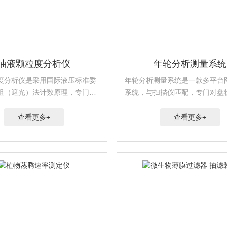
油液颗粒度分析仪
年轮分析测量系统
度分析仪是采用国际液压标准委
年轮分析测量系统是一款多平台
阻（遮光）法计数原理，专门用
系统，与扫描仪匹配，专门对盘
液污染度等级快速检测装置。具
截面或柱状的生长锥样本进行树
、质量轻、检测速度快、精度
测量。
查看更多+
查看更多+
性好等优点，可在高温高压等及
件下工作。内...